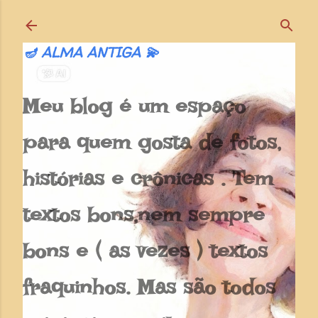
Pular para o conteúdo principal
🪔 ALMA ANTIGA 💫
Meu blog é um espaço
para quem gosta de fotos,
histórias e crônicas . Tem
textos bons,nem sempre
bons e ( as vezes ) textos
fraquinhos. Mas são todos