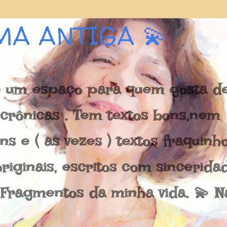
Pular para o conteúdo principal
MA ANTIGA 💫
 um espaço para quem gosta de 
e crônicas . Tem textos bons,nem
s e ( as vezes ) textos fraquinh
riginais, escritos com sincerida
 Fragmentos da minha vida. 💫 