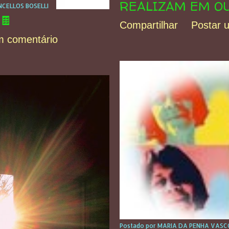
REALIZAM EM OU
CELLOS BOSELLI
🍫
Compartilhar
Postar 
m comentário
Postado por
MARIA DA PENHA VASCO