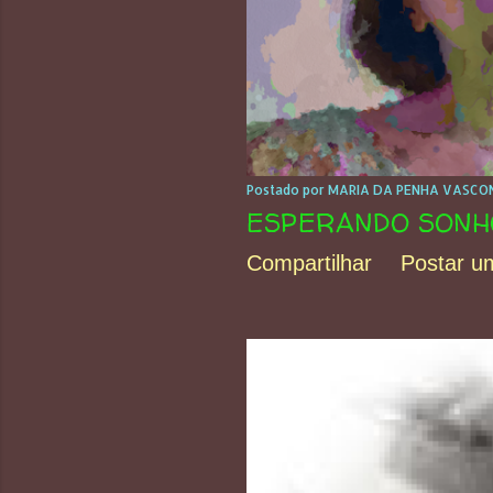
s
Postado por
MARIA DA PENHA VASCON
ESPERANDO SONHOS
Compartilhar
Postar u