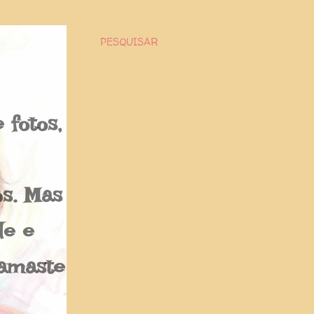
PESQUISAR
fotos,
os. Mas
de e
Namaste