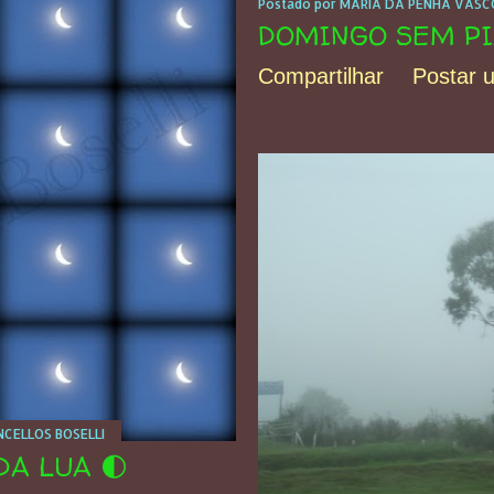
Postado por
MARIA DA PENHA VASCO
DOMINGO SEM PI
Compartilhar
Postar 
CELLOS BOSELLI
DA LUA 🌓