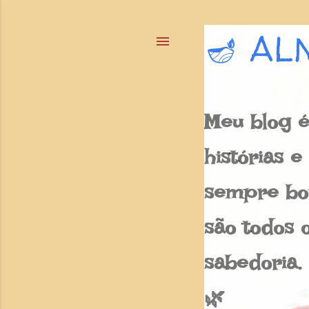
🪔 AL
Meu blog é
histórias 
sempre bon
são todos o
sabedoria.
🌿