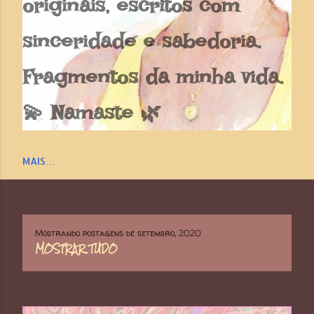
originais, escritos com
sinceridade e sabedoria.
Fragmentos da minha vida.
💫 Namaste 🌿
MAIS…
Mostrando postagens de setembro, 2020
P
MOSTRAR TUDO
o
s