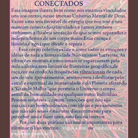
t
a
g
e
n
s