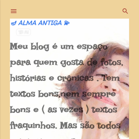
Pular para o conteúdo principal
🪔 ALMA ANTIGA 💫
Meu blog é um espaço
para quem gosta de fotos,
histórias e crônicas . Tem
textos bons,nem sempre
bons e ( as vezes ) textos
fraquinhos. Mas são todos