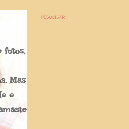
PESQUISAR
fotos,
os. Mas
de e
Namaste