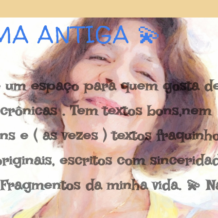
Pular para o conteúdo principal
MA ANTIGA 💫
 um espaço para quem gosta de 
e crônicas . Tem textos bons,nem
s e ( as vezes ) textos fraquinh
riginais, escritos com sincerida
 Fragmentos da minha vida. 💫 