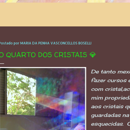
Postado por
MARIA DA PENHA VASCONCELLOS BOSELLI
O QUARTO DOS CRISTAIS 💎
De tanto mexe
fazer cursos 
com cristal,a
mim propried
aos cristais 
guardadas na
esquecidas. 