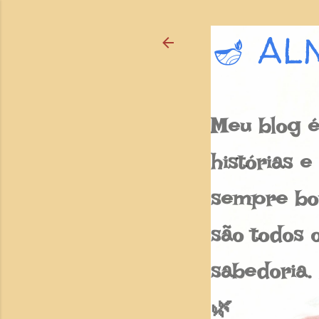
🪔 AL
Meu blog é
histórias 
sempre bon
são todos o
sabedoria.
🌿