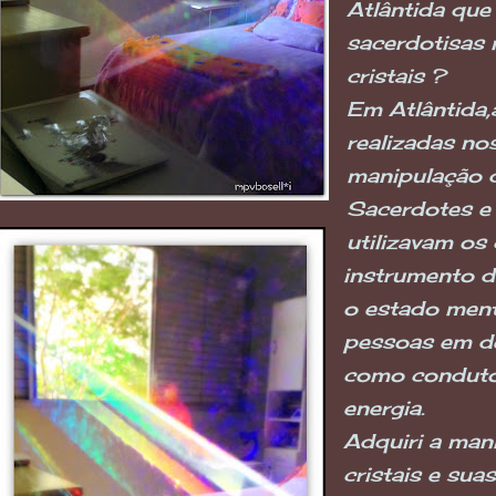
Atlântida que
sacerdotisas
cristais ?
Em Atlântida,
realizadas no
manipulação d
Sacerdotes e
utilizavam os
instrumento de
o estado ment
pessoas em d
como conduto
energia.
Adquiri a man
cristais e sua