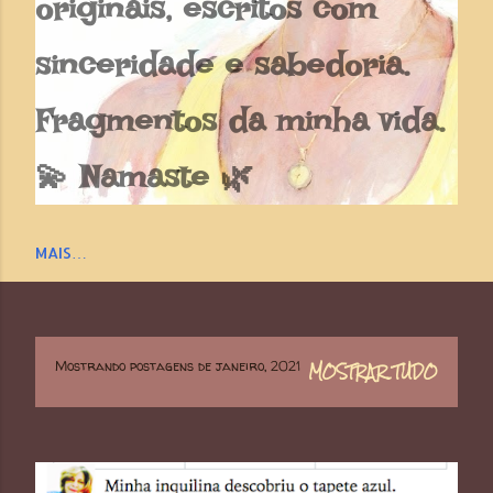
originais, escritos com
sinceridade e sabedoria.
Fragmentos da minha vida.
💫 Namaste 🌿
MAIS…
Mostrando postagens de janeiro, 2021
MOSTRAR TUDO
P
o
s