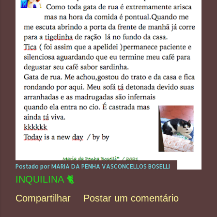
t
a
g
e
n
s
Postado por
MARIA DA PENHA VASCONCELLOS BOSELLI
INQUILINA 🐈
Compartilhar
Postar um comentário