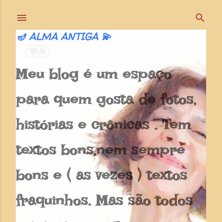
Pular para o conteúdo principal
🪔 ALMA ANTIGA 💫
Meu blog é um espaço
para quem gosta de fotos,
histórias e crônicas . Tem
textos bons,nem sempre
bons e ( as vezes ) textos
fraquinhos. Mas são todos