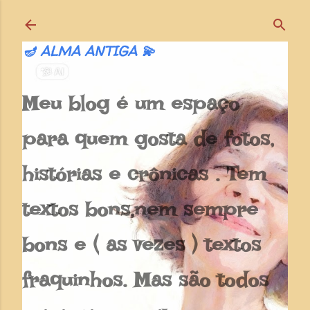
Pular para o conteúdo principal
🪔 ALMA ANTIGA 💫
Meu blog é um espaço
para quem gosta de fotos,
histórias e crônicas . Tem
textos bons,nem sempre
bons e ( as vezes ) textos
fraquinhos. Mas são todos