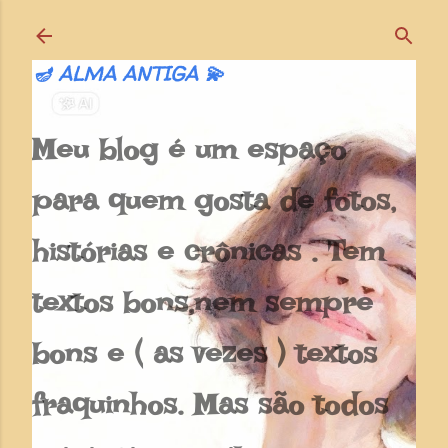
Pular para o conteúdo principal
🪔 ALMA ANTIGA 💫
Meu blog é um espaço
para quem gosta de fotos,
histórias e crônicas . Tem
textos bons,nem sempre
bons e ( as vezes ) textos
fraquinhos. Mas são todos