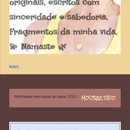
originais, escritos com
sinceridade e sabedoria.
Fragmentos da minha vida.
💫 Namaste 🌿
MAIS…
Mostrando postagens de junho, 2022
MOSTRAR TUDO
P
o
s