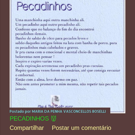
t
a
g
e
n
s
Postado por
MARIA DA PENHA VASCONCELLOS BOSELLI
PECADINHOS 👹
Compartilhar
Postar um comentário