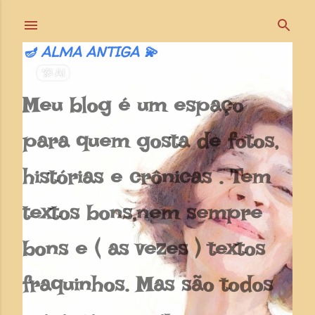
Pular para o conteúdo principal
🪔 ALMA ANTIGA 💫
Meu blog é um espaço
para quem gosta de fotos,
histórias e crônicas . Tem
textos bons,nem sempre
bons e ( as vezes ) textos
fraquinhos. Mas são todos