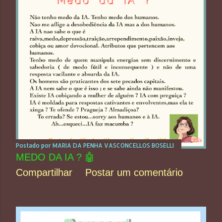
t
a
g
e
n
s
Postado por
MARIA DA PENHA VASCONCELLOS BOSELLI
MEDO DA IA ? 🤖
Compartilhar
Postar um comentário