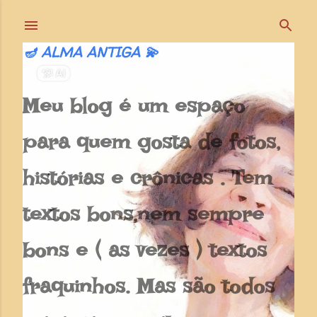
Pular para o conteúdo principal
🪔 ALMA ANTIGA 💫
Meu blog é um espaço
para quem gosta de fotos,
histórias e crônicas . Tem
textos bons,nem sempre
bons e ( as vezes ) textos
fraquinhos. Mas são todos