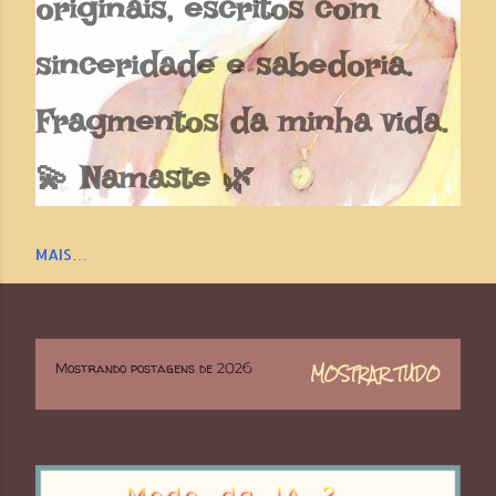
originais, escritos com
sinceridade e sabedoria.
Fragmentos da minha vida.
💫 Namaste 🌿
MAIS…
Mostrando postagens de 2026
MOSTRAR TUDO
P
o
s