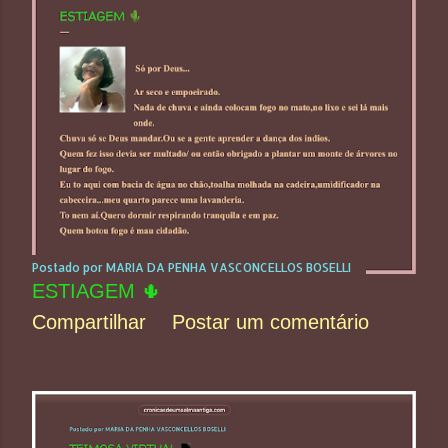
t
a
g
e
n
s
Postado por
MARIA DA PENHA VASCONCELLOS BOSELLI
ESTIAGEM 🌵
Compartilhar
Postar um comentário