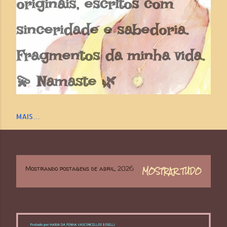
originais, escritos com
sinceridade e sabedoria.
Fragmentos da minha vida.
💫 Namaste 🌿
MAIS…
Mostrando postagens de abril, 2026
MOSTRAR TUDO
P
o
s