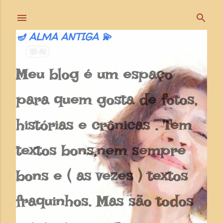
Pular para o conteúdo principal
🪔 ALMA ANTIGA 💫
Meu blog é um espaço
para quem gosta de fotos,
histórias e crônicas . Tem
textos bons,nem sempre
bons e ( as vezes ) textos
fraquinhos. Mas são todos