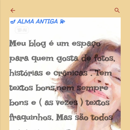
Pular para o conteúdo principal
🪔 ALMA ANTIGA 💫
Meu blog é um espaço
para quem gosta de fotos,
histórias e crônicas . Tem
textos bons,nem sempre
bons e ( as vezes ) textos
fraquinhos. Mas são todos