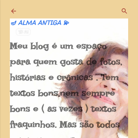
Pular para o conteúdo principal
🪔 ALMA ANTIGA 💫
Meu blog é um espaço
para quem gosta de fotos,
histórias e crônicas . Tem
textos bons,nem sempre
bons e ( as vezes ) textos
fraquinhos. Mas são todos