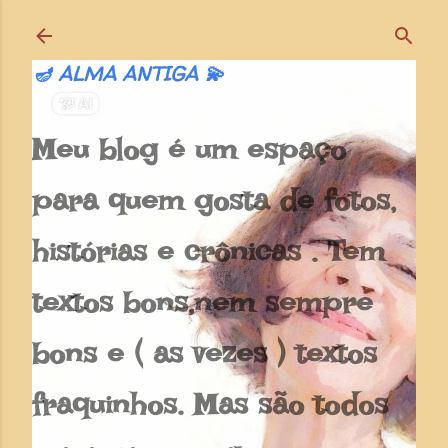
Pular para o conteúdo principal
🪔 ALMA ANTIGA 💫
Meu blog é um espaço
para quem gosta de fotos,
histórias e crônicas . Tem
textos bons,nem sempre
bons e ( as vezes ) textos
fraquinhos. Mas são todos