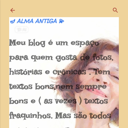
Pular para o conteúdo principal
🪔 ALMA ANTIGA 💫
Meu blog é um espaço
para quem gosta de fotos,
histórias e crônicas . Tem
textos bons,nem sempre
bons e ( as vezes ) textos
fraquinhos. Mas são todos