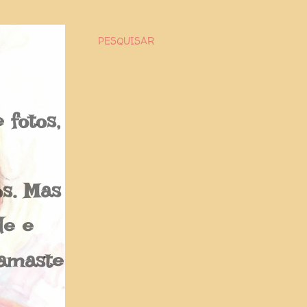
PESQUISAR
fotos,
os. Mas
de e
Namaste