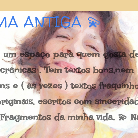
Pular para o conteúdo principal
MA ANTIGA 💫
 um espaço para quem gosta de 
e crônicas . Tem textos bons,nem
s e ( as vezes ) textos fraquinh
riginais, escritos com sincerida
 Fragmentos da minha vida. 💫 