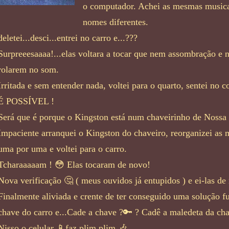
o computador. Achei as mesmas musicas
nomes diferentes.
deletei...desci...entrei no carro e...???
Surpreeesaaaa!...elas voltara a tocar que nem assombração e
rolarem no som.
Irritada e sem entender nada, voltei para o quarto, sentei no
É POSSÍVEL !
Será que é porque o Kingston está num chaveirinho de Nossa
Impaciente arranquei o Kingston do chaveiro, reorganizei as m
uma por uma e voltei para o carro.
Tcharaaaaam ! 😳 Elas tocaram de novo!
Nova verificação 🤔 ( meus ouvidos já entupidos ) e ei-las de
Finalmente aliviada e crente de ter conseguido uma solução f
chave do carro e...Cade a chave ?🔑 ? Cadê a maledeta da ch
Nisso o celular 📱faz plim plim 🎶…