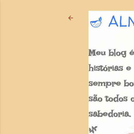
🪔 AL
Meu blog é
histórias 
sempre bon
são todos o
sabedoria.
🌿