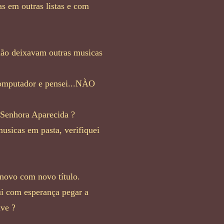
 em outras listas e com
 não deixavam outras musicas
 computador e pensei...NÀO
 Senhora Aparecida ?
usicas em pasta, verifiquei
 novo com novo título.
ui com esperança pegar a
ave ?