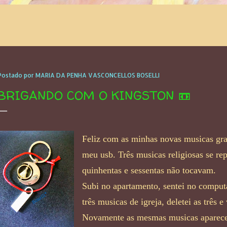
Postado por
MARIA DA PENHA VASCONCELLOS BOSELLI
BRIGANDO COM O KINGSTON 📼
Feliz com as minhas novas musicas grava
meu usb. Três musicas religiosas se re
qu
inhentas e sessentas não tocavam.
Subi no apartamento, sentei no computa
três musicas de igreja, deletei as três e 
Novamente as mesmas musicas aparecer