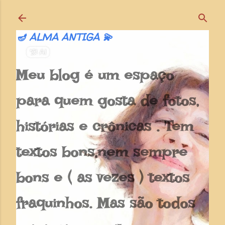
Pular para o conteúdo principal
🪔 ALMA ANTIGA 💫
Meu blog é um espaço
para quem gosta de fotos,
histórias e crônicas . Tem
textos bons,nem sempre
bons e ( as vezes ) textos
fraquinhos. Mas são todos