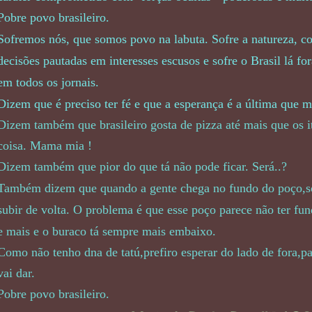
Pobre povo brasileiro.
Sofremos nós, que somos povo na labuta. Sofre a natureza, c
decisões pautadas em interesses escusos e sofre o Brasil lá 
em todos os jornais.
Dizem que é preciso ter fé e que a esperança é a última que m
Dizem também que brasileiro gosta de pizza até mais que os it
coisa. Mama mia !
Dizem também que pior do que tá não pode ficar. Será..?
Também dizem que quando a gente chega no fundo do poço,só 
subir de volta. O problema é que esse poço parece não ter fu
e mais e o buraco tá sempre
mais embaixo.
Como não tenho dna de tatú,prefiro esperar do lado de fora,pa
vai dar.
Pobre povo brasileiro.