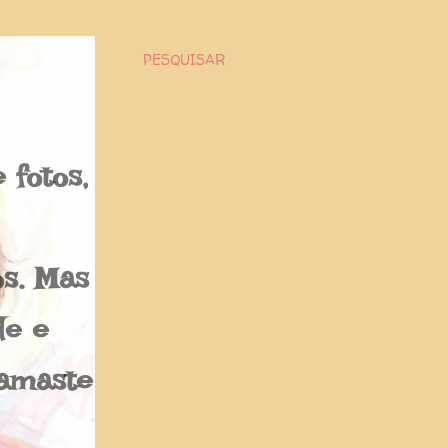
PESQUISAR
fotos,
os. Mas
de e
Namaste