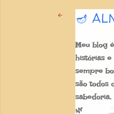
🪔 AL
Meu blog é
histórias 
sempre bon
são todos o
sabedoria.
🌿