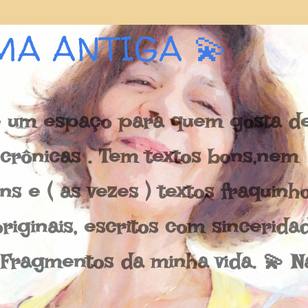
Pular para o conteúdo principal
MA ANTIGA 💫
 um espaço para quem gosta de 
e crônicas . Tem textos bons,nem
s e ( as vezes ) textos fraquinh
riginais, escritos com sincerida
 Fragmentos da minha vida. 💫 