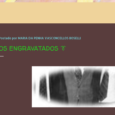
Postado por
MARIA DA PENHA VASCONCELLOS BOSELLI
OS ENGRAVATADOS 👔