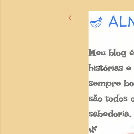
🪔 AL
Meu blog é
histórias 
sempre bon
são todos o
sabedoria.
🌿