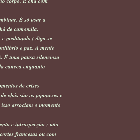
 no corpo. E chá com
mbinar. É só usar a
chá de camomila.
e meditando ( diga-se
ilíbrio e paz. A mente
. É uma pausa silenciosa
da caneca enquanto
mentos de crises
de chás são os japoneses e
r isso associam o momento
nto e introspecção ; não
 cortes francesas ou com