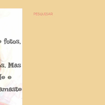
PESQUISAR
fotos,
os. Mas
de e
Namaste