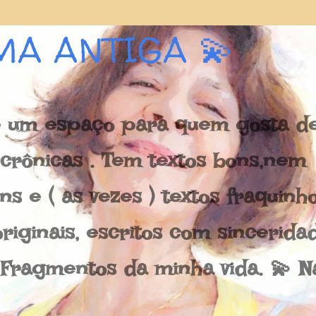
Pular para o conteúdo principal
MA ANTIGA 💫
 um espaço para quem gosta de 
e crônicas . Tem textos bons,nem
s e ( as vezes ) textos fraquinh
riginais, escritos com sincerida
 Fragmentos da minha vida. 💫 