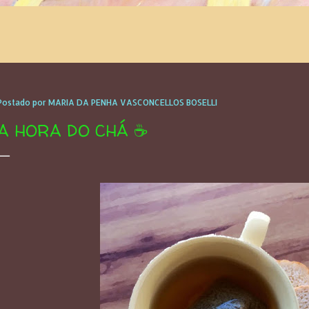
Postado por
MARIA DA PENHA VASCONCELLOS BOSELLI
A HORA DO CHÁ ☕️