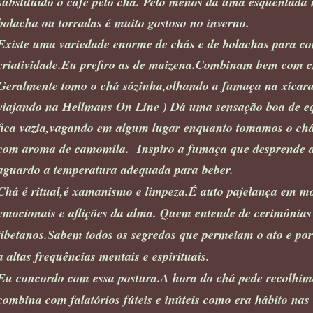
substituído o café pelo chá. Pelo menos dá uma esquentada
bolacha ou torradas é muito gostoso no inverno.
Existe uma variedade enorme de chás e de bolachas para co
criatividade.Eu prefiro as de maizena.Combinam bem com 
Geralmente tomo o chá sózinha,olhando a fumaça na xícara 
viajando na Hellmans On Line ) Dá uma sensação boa de equ
fica vazia,vagando em algum lugar enquanto tomamos o chá
com aroma de camomila. Inspiro a fumaça que desprende 
aguardo a temperatura adequada para beber.
Chá é ritual,é xamanismo e limpeza.É auto pajelança em mo
emocionais e aflições da alma. Quem entende de cerimônias 
tibetanos.Sabem todos os segredos que permeiam o ato e po
a altas frequências mentais e espirituais.
Eu concordo com essa postura.A hora do chá pede recolhime
combina com falatórios fúteis e inúteis como era hábito nas