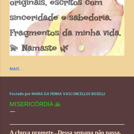
originais, escritos com
sinceridade e sabedoria.
Fragmentos da minha vida.
💫 Namaste 🌿
MAIS…
Postado por
MARIA DA PENHA VASCONCELLOS BOSELLI
MISERICÓRDIA 🙏
A chuva promete...Dessa semana não passa.