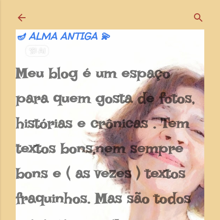
Pular para o conteúdo principal
🪔 ALMA ANTIGA 💫
Meu blog é um espaço
para quem gosta de fotos,
histórias e crônicas . Tem
textos bons,nem sempre
bons e ( as vezes ) textos
fraquinhos. Mas são todos