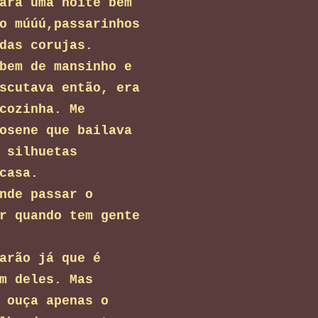
ara uma noite bem
o múúú,passarinhos
das corujas.
bem de mansinho e
scutava então, era
cozinha. Me
osene que bailava
 silhuetas
casa.
nde passar o
r quando tem gente
arão já que é
m deles. Mas
 ouça apenas o