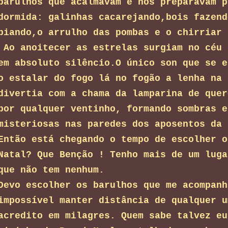
barulhos que acalmavam e nos preparavam p
dormida: galinhas cacarejando,bois fazend
piando,o arrulho das pombas e o chirriar 
Ao anoitecer as estrelas surgiam no céu 
em absoluto silêncio.O único son que se e
o estalar do fogo lá no fogão a lenha na 
divertia com a chama da lamparina de quer
por
qualquer ventinho, formando sombras e
misteriosas nas paredes dos aposentos da 
Então está chegando o tempo de escolher o
Natal? Que Benção ! Tenho mais de um luga
que não tem nenhum.
Devo escolher os barulhos que me acompanh
impossível manter distância de qualquer u
acredito em milagres. Quem sabe talvez eu