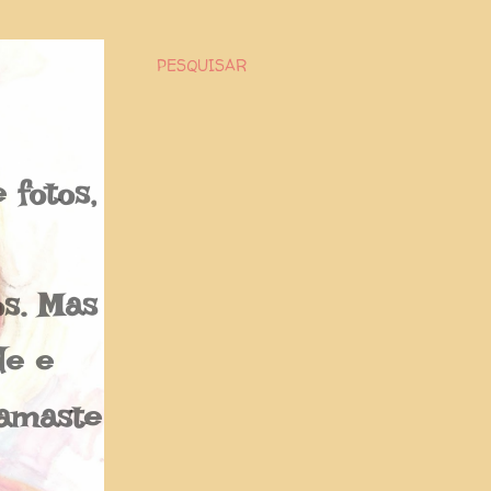
PESQUISAR
fotos,
os. Mas
de e
Namaste