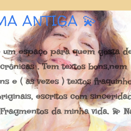
Pular para o conteúdo principal
MA ANTIGA 💫
 um espaço para quem gosta de 
e crônicas . Tem textos bons,nem
s e ( as vezes ) textos fraquinh
riginais, escritos com sincerida
 Fragmentos da minha vida. 💫 