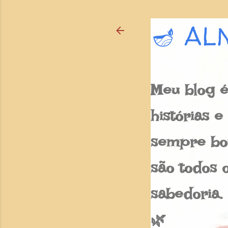
🪔 AL
Meu blog é
histórias 
sempre bon
são todos o
sabedoria.
🌿