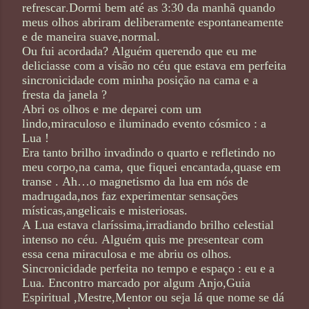
refrescar.Dormi bem até as 3:30 da manhã quando
meus olhos abriram deliberamente espontaneamente
e de maneira suave,normal.
Ou fui acordada? Alguém querendo que eu me
deliciasse com a visão no céu que estava em perfeita
sincronicidade com minha posição na cama e a
fresta da janela ?
Abri os olhos e me deparei com um
lindo,miraculoso e iluminado evento cósmico : a
Lua !
Era tanto brilho invadindo o quarto e refletindo no
meu corpo,na cama, que fiquei encantada,quase em
transe . Ah…o magnetismo da lua em nós de
madrugada,nos faz experimentar sensações
místicas,angelicais e misteriosas.
A Lua estava claríssima,irradiando brilho celestial
intenso no céu. Alguém quis me presentear com
essa cena miraculosa e me abriu os olhos.
Sincronicidade perfeita no tempo e espaço : eu e a
Lua. Encontro marcado por algum Anjo,Guia
Espiritual ,Mestre,Mentor ou seja lá que nome se dá