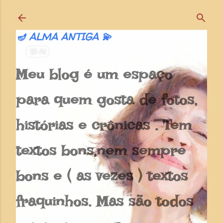
Pular para o conteúdo principal
🪔 ALMA ANTIGA 💫
Meu blog é um espaço
para quem gosta de fotos,
histórias e crônicas . Tem
textos bons,nem sempre
bons e ( as vezes ) textos
fraquinhos. Mas são todos