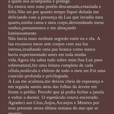
a quem nos acompanha e protege.
Eu estava sem sono porém descansada,extasiada e
feliz.Não sei por quanto tempo fiquei deitada me
deliciando com a presença da Lua que invadiu meu
quarto,minha cama e meu corpo,desvendando meus
sonhos,pensamentos e me abraçando
luminosamente.
Não havia mais nenhum segredo entre eu e ela. A
lua escaneou meus sete corpos com sua luz
intensa,irradiando uma paz branca como nunca
havia experimentado antes em toda minha
vida.Agora ela sabia tudo sobre mim.Sua Luz pura
sobrenatural,fez uma leitura completa de cada
célula,molécula e elétron de todo o meu ser.Foi uma
conexão profunda e privilegiada.
A Lua me acalmou,me deixou cheia de esperança e
em seguida sumiu atras das folhas da árvore em
frente o prédio. Percebi que já podia fechar a janela
e voltar a dormir. O espetáculo estava encerrado.
Agradeci aos Céus,Anjos,Arcanjos e Mestres por
esse presente nessa última semana do ano que se
encerra.