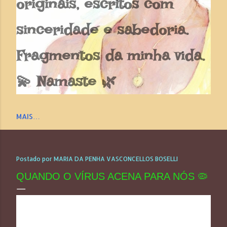
originais, escritos com
sinceridade e sabedoria.
Fragmentos da minha vida.
💫 Namaste 🌿
MAIS…
Postado por
MARIA DA PENHA VASCONCELLOS BOSELLI
QUANDO O VÍRUS ACENA PARA NÓS 🦠
QUANDO O VÍRUS ACENA PARA NÓS
Só quando alguém conhecido de nós ( ou 