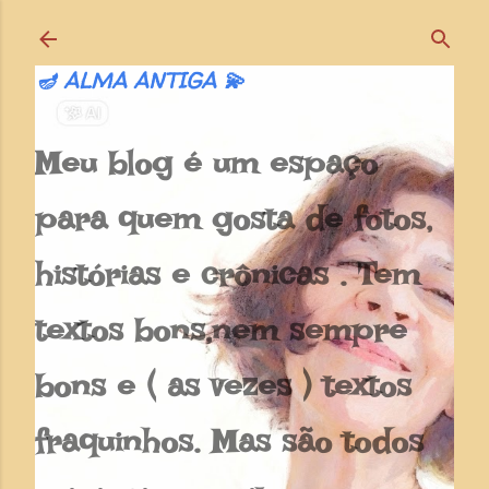
Pular para o conteúdo principal
🪔 ALMA ANTIGA 💫
Meu blog é um espaço
para quem gosta de fotos,
histórias e crônicas . Tem
textos bons,nem sempre
bons e ( as vezes ) textos
fraquinhos. Mas são todos