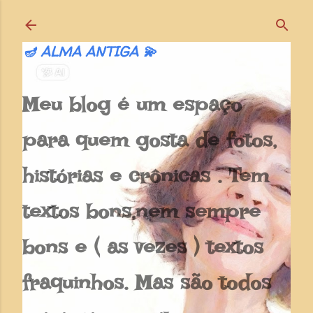
Pular para o conteúdo principal
🪔 ALMA ANTIGA 💫
Meu blog é um espaço
para quem gosta de fotos,
histórias e crônicas . Tem
textos bons,nem sempre
bons e ( as vezes ) textos
fraquinhos. Mas são todos