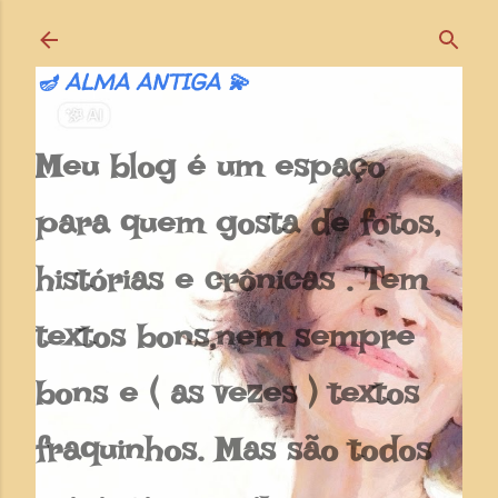
Pular para o conteúdo principal
🪔 ALMA ANTIGA 💫
Meu blog é um espaço
para quem gosta de fotos,
histórias e crônicas . Tem
textos bons,nem sempre
bons e ( as vezes ) textos
fraquinhos. Mas são todos