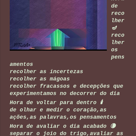
de
reco
lher
🪔
reco
lher
os
pens
amentos
recolher as incertezas
recolher as mágoas
recolher fracassos e decepções que
experimentamos no decorrer do dia
Hora de voltar para dentro 🕯️
de olhar e medir o coração,as
ações,as palavras,os pensamentos
Hora de avaliar o dia acabado 🌘
separar o joio do trigo,avaliar as