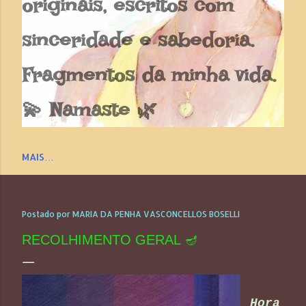
originais, escritos com
sinceridade e sabedoria.
Fragmentos da minha vida.
💫 Namaste 🌿
MAIS…
Postado por
MARIA DA PENHA VASCONCELLOS BOSELLI
RECOLHIMENTO GERAL 🪔
Hora