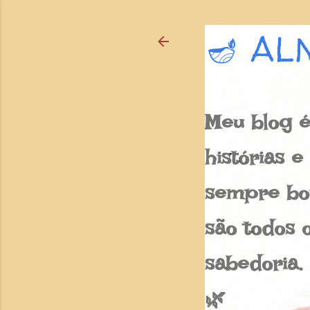
🪔 AL
Meu blog é
histórias 
sempre bon
são todos o
sabedoria.
🌿