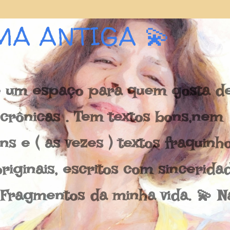
Pular para o conteúdo principal
MA ANTIGA 💫
 um espaço para quem gosta de 
e crônicas . Tem textos bons,nem
s e ( as vezes ) textos fraquinh
riginais, escritos com sincerida
 Fragmentos da minha vida. 💫 