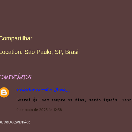
Compartilhar
Location:
São Paulo, SP, Brasil
COMENTÁRIOS
PoesianoPrato
disse…
Gostei 👍! Nem sempre os dias, serão iguais. 1abr
9 de maio de 2025 às 12:58
POSTAR UM COMENTÁRIO