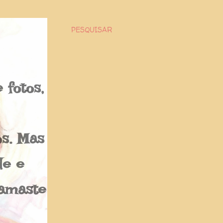
PESQUISAR
fotos,
os. Mas
de e
Namaste