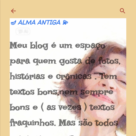
Pular para o conteúdo principal
🪔 ALMA ANTIGA 💫
Meu blog é um espaço
para quem gosta de fotos,
histórias e crônicas . Tem
textos bons,nem sempre
bons e ( as vezes ) textos
fraquinhos. Mas são todos