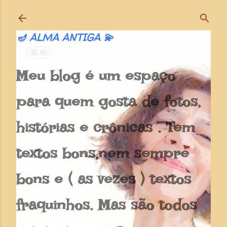
Pular para o conteúdo principal
🪔 ALMA ANTIGA 💫
Meu blog é um espaço
para quem gosta de fotos,
histórias e crônicas . Tem
textos bons,nem sempre
bons e ( as vezes ) textos
fraquinhos. Mas são todos