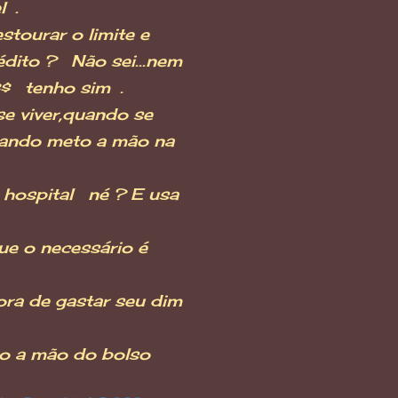
l .
tourar o limite e
édito ? Não sei...nem
$$ tenho sim .
e viver,quando se
quando meto a mão na
 hospital né ? E usa
ue o necessário é
ra de gastar seu dim
ro a mão do bolso