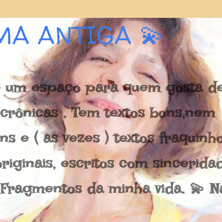
Pular para o conteúdo principal
MA ANTIGA 💫
 um espaço para quem gosta de 
e crônicas . Tem textos bons,nem
s e ( as vezes ) textos fraquinh
riginais, escritos com sincerida
 Fragmentos da minha vida. 💫 