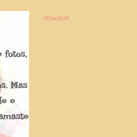
PESQUISAR
fotos,
os. Mas
de e
Namaste