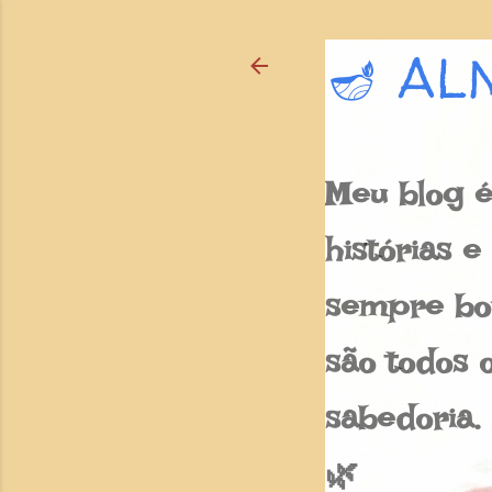
🪔 AL
Meu blog é
histórias 
sempre bon
são todos o
sabedoria.
🌿