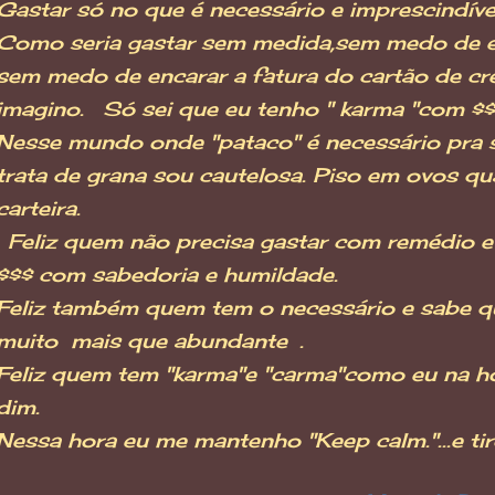
Gastar só no que é necessário e imprescindíve
Como seria gastar sem medida,sem medo de es
sem medo de encarar a fatura do cartão de cr
imagino. Só sei que eu tenho " karma "com $
Nesse mundo onde "pataco" é necessário pra s
trata de grana sou cautelosa. Piso em ovos 
carteira.
Feliz quem não precisa gastar com remédio e
$$$ com sabedoria e humildade.
Feliz também quem tem o necessário e sabe q
muito mais que abundante .
Feliz quem tem "karma"e "carma"como eu na ho
dim.
Nessa hora eu me mantenho "Keep calm."...e ti