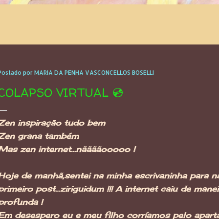
Postado por
MARIA DA PENHA VASCONCELLOS BOSELLI
COLAPSO VIRTUAL 💿
Zen inspiração tudo bem
Zen grana também
Mas zen internet…nããããooooo !
Hoje de manhã,sentei na minha escrivaninha para n
primeiro post…ziriguidum !!! A internet caiu de maneir
profunda !
Em desespero eu e meu filho corríamos pelo apar