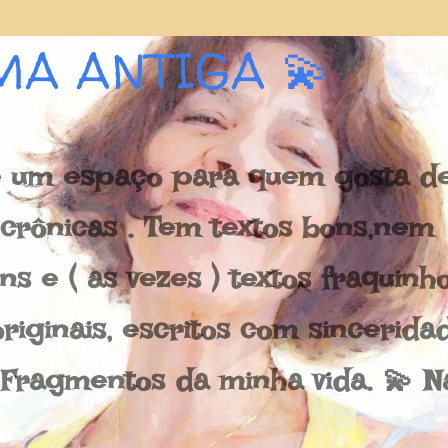
Pular para o conteúdo principal
MA ANTIGA 💫
 um espaço para quem gosta de 
e crônicas . Tem textos bons,nem
s e ( as vezes ) textos fraquinh
riginais, escritos com sincerida
 Fragmentos da minha vida. 💫 