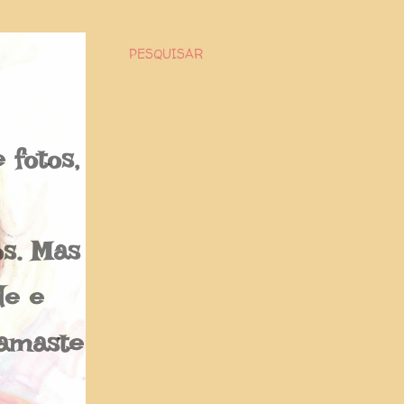
PESQUISAR
fotos,
os. Mas
de e
Namaste