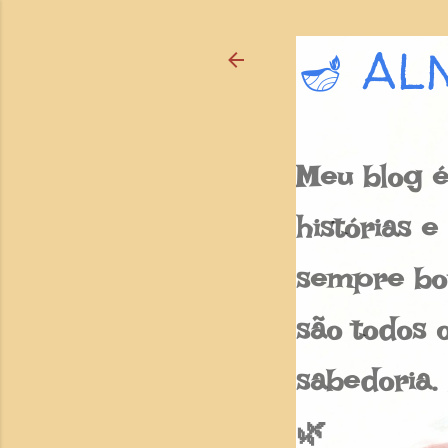
🪔 AL
Meu blog é
histórias 
sempre bon
são todos o
sabedoria.
🌿