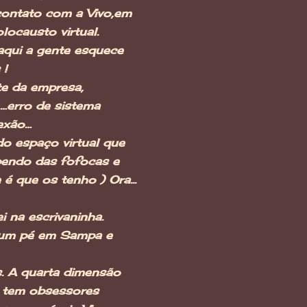
contato com a Vivo,em
olocausto virtual.
aqui a gente esquece
s !
e da empresa,
…erro de sistema
nexão…
do espaço virtual que
bendo das fofocas e
é que os tenho ) Ora...
i na escrivaninha.
 um pé em Sampa e
s. A quarta dimensão
 tem obsessores