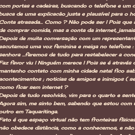
com portas e cadeiras, buscando o telefone e um 
busca de uma explicacão justa e plausível para o h
Conta atrasada… Como ? Não pode ser ! Pois que 
de comprar comida, mas a conta da internet, jamai
Depois de muita conversação com um representant
escutamos uma voz feminina e meiga no telefone : 
senhora …faremos de tudo para restabelecer a co
Faz favor viu ! Ninguém merece ! Pois se é através 
mantenho contato com minha cidade natal fico sa
acontecimentos ; noticias de amigos e inimigos ( se 
como ficar sem internet ?
Depois de tudo resolvido, vim para o quarto e sente
Agora sim, me sinto bem, sabendo que estou com
outro em Taquaritinga.
Fato é que espaço virtual não tem fronteiras física
não obedece distância, como a conhecemos, e não