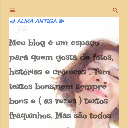
Pular para o conteúdo principal
🪔 ALMA ANTIGA 💫
Meu blog é um espaço
para quem gosta de fotos,
histórias e crônicas . Tem
textos bons,nem sempre
bons e ( as vezes ) textos
fraquinhos. Mas são todos