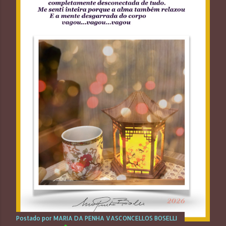
t
a
g
e
n
s
Postado por
MARIA DA PENHA VASCONCELLOS BOSELLI