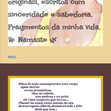
originais, escritos com
sinceridade e sabedoria.
Fragmentos da minha vida.
💫 Namaste 🌿
MAIS…
P
o
s