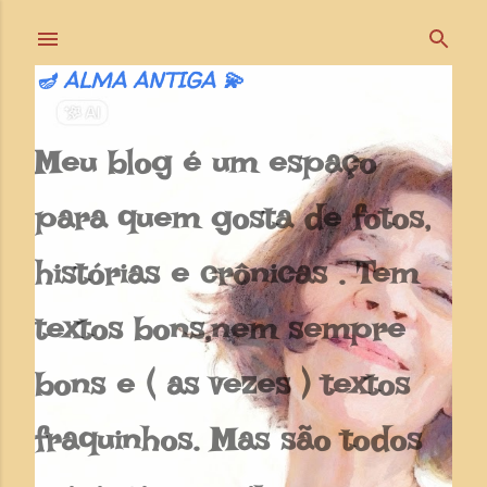
Pular para o conteúdo principal
🪔 ALMA ANTIGA 💫
Meu blog é um espaço
para quem gosta de fotos,
histórias e crônicas . Tem
textos bons,nem sempre
bons e ( as vezes ) textos
fraquinhos. Mas são todos