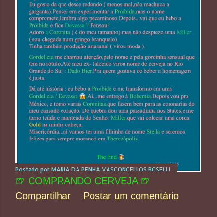
t
a
g
e
n
s
Postado por
MARIA DA PENHA VASCONCELLOS BOSELLI
🍺 COMPRANDO CERVEJA 🍺
Compartilhar
Postar um comentário