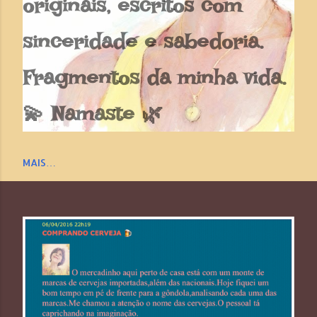
originais, escritos com
sinceridade e sabedoria.
Fragmentos da minha vida.
💫 Namaste 🌿
MAIS…
P
o
s