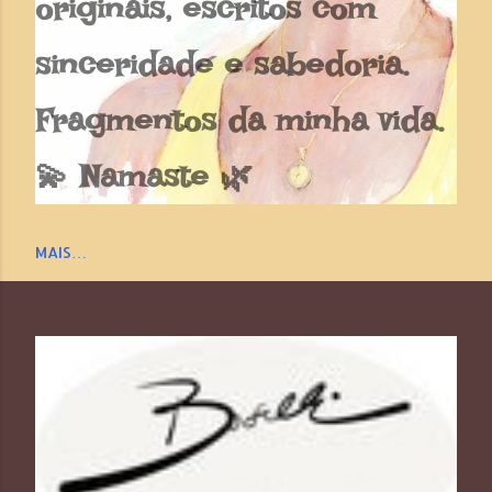
originais, escritos com
sinceridade e sabedoria.
Fragmentos da minha vida.
💫 Namaste 🌿
MAIS…
P
o
s