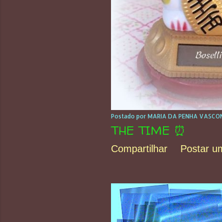
s
Postado por
MARIA DA PENHA VASCON
THE TIME ⏰
Compartilhar
Postar u