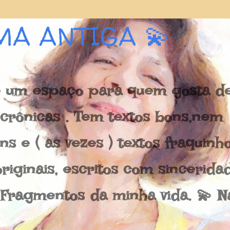
Pular para o conteúdo principal
MA ANTIGA 💫
 um espaço para quem gosta de 
e crônicas . Tem textos bons,nem
s e ( as vezes ) textos fraquinh
riginais, escritos com sincerida
 Fragmentos da minha vida. 💫 