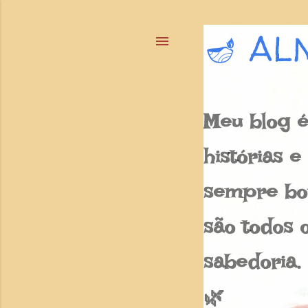
🪔 AL
Meu blog é
histórias 
sempre bon
são todos o
sabedoria.
🌿