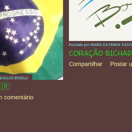
Postado por
MARIA DA PENHA VASCO
CORAÇÃO BICHAD
Compartilhar
Postar 
CELLOS BOSELLI
🇷
m comentário