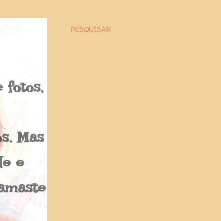
PESQUISAR
fotos,
os. Mas
de e
Namaste