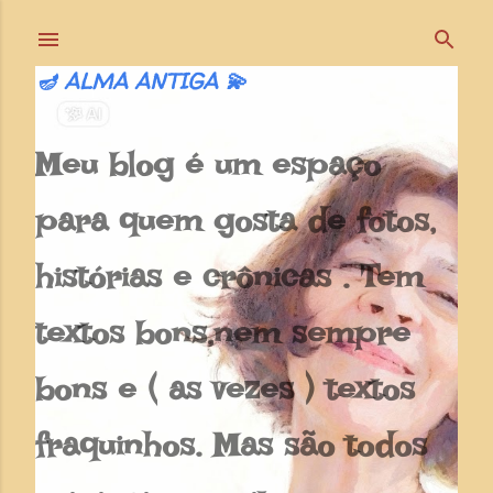
Pular para o conteúdo principal
🪔 ALMA ANTIGA 💫
Meu blog é um espaço
para quem gosta de fotos,
histórias e crônicas . Tem
textos bons,nem sempre
bons e ( as vezes ) textos
fraquinhos. Mas são todos