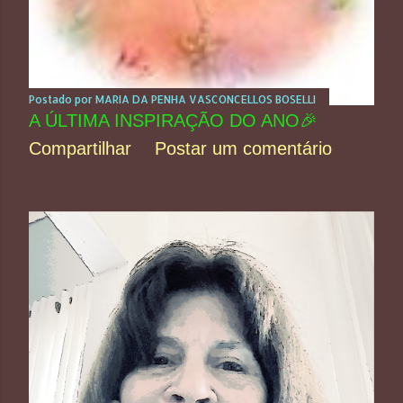
t
a
g
Postado por
MARIA DA PENHA VASCONCELLOS BOSELLI
e
A ÚLTIMA INSPIRAÇÃO DO ANO🎉
n
Compartilhar
Postar um comentário
s