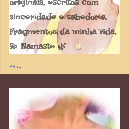
originais, escritos com
sinceridade e sabedoria.
Fragmentos da minha vida.
💫 Namaste 🌿
MAIS…
P
o
s