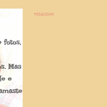
PESQUISAR
fotos,
os. Mas
de e
Namaste