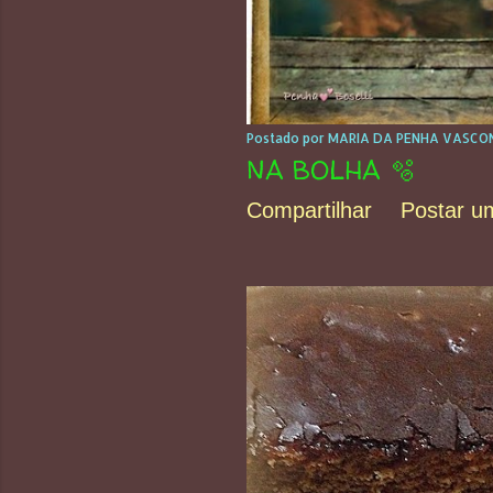
s
Postado por
MARIA DA PENHA VASCON
NA BOLHA 🫧
Compartilhar
Postar u