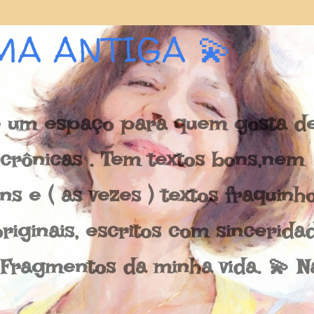
Pular para o conteúdo principal
MA ANTIGA 💫
 um espaço para quem gosta de 
e crônicas . Tem textos bons,nem
s e ( as vezes ) textos fraquinh
riginais, escritos com sincerida
 Fragmentos da minha vida. 💫 