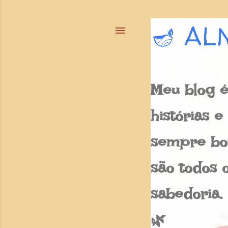
🪔 AL
Meu blog é
histórias 
sempre bon
são todos o
sabedoria.
🌿